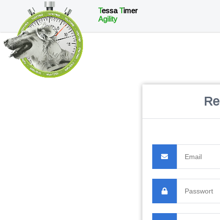
T
essa
T
imer
Agility
Re