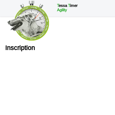
T
essa
T
imer
Agility
Inscription