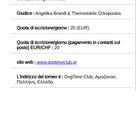
Giudice :
Angelika Brandl & Themistoklis Orkopoulos
Quota di iscrizione/giorno :
20 (EUR)
Quota di iscrizione/giorno (pagamento in contanti sul
posto) EUR/CHF :
20
sito web :
www.dogtimeclub.gr
L'indirizzo del torneo è :
DogTime Club, Αμαζονoσ,
Παλλήνη, Ελλάδα