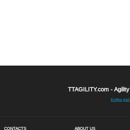
TTAGILITY.com - Agility
Eröffne jetzt
CONTACTS
ABOUT US