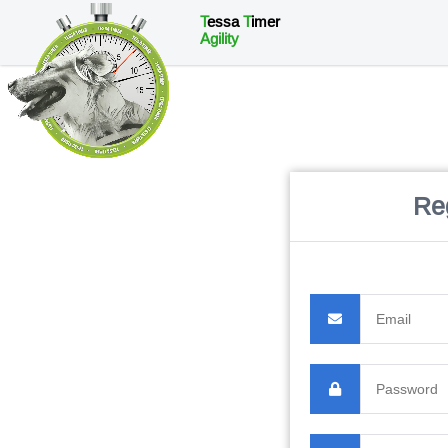
T
essa
T
imer
Agility
Re